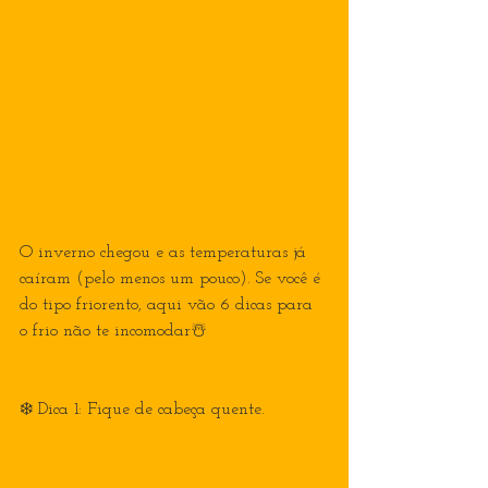
O inverno chegou e as temperaturas já 
caíram (pelo menos um pouco). Se você é 
do tipo friorento, aqui vão 6 dicas para 
o frio não te incomodar☃️
❄️ Dica 1: Fique de cabeça quente.