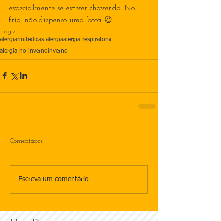
especialmente se estiver chovendo. No 
frio, não dispenso uma bota 😉
Tags:
alergia
rinite
dicas alergia
alergia respiratória
alergia no inverno
inverno
Comentários
Escreva um comentário