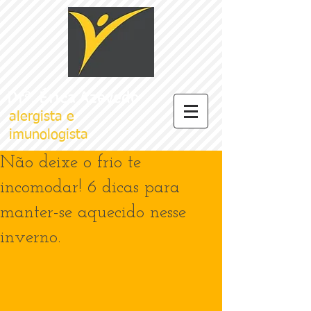
Drª. Érica Azevedo
alergista e
imunologista
Não deixe o frio te
incomodar! 6 dicas para
manter-se aquecido nesse
inverno.