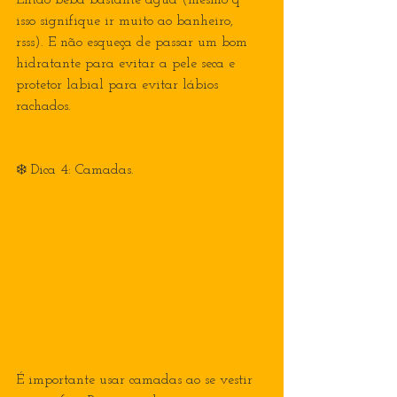
Então beba bastante água (mesmo q 
isso signifique ir muito ao banheiro, 
rsss). E não esqueça de passar um bom 
hidratante para evitar a pele seca e 
protetor labial para evitar lábios 
rachados.
❄️ Dica 4: Camadas.
É importante usar camadas ao se vestir 