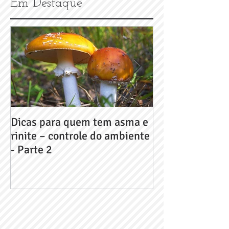
Em Destaque
Dicas para quem tem asma e
Dicas para que
rinite – controle do ambiente
rinite – contro
- Parte 2