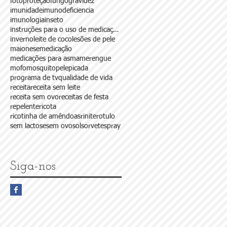
.
fotoproteção
fungo
gravidez
imunidade
imunodeficiencia
imunologia
inseto
instruções para o uso de medicações
inverno
leite de coco
lesões de pele
maionese
medicação
medicações para asma
merengue
mofo
mosquito
pele
picada
programa de tv
qualidade de vida
receita
receita sem leite
receita sem ovo
receitas de festa
repelente
ricota
ricotinha de amêndoas
rinite
rotulo
a
sem lactose
sem ovo
sol
sorvete
spray
Siga-nos