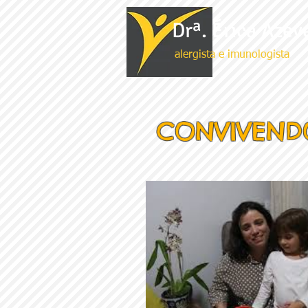
Drª. Érica Azev
alergista e imunologista
CONVIVEND