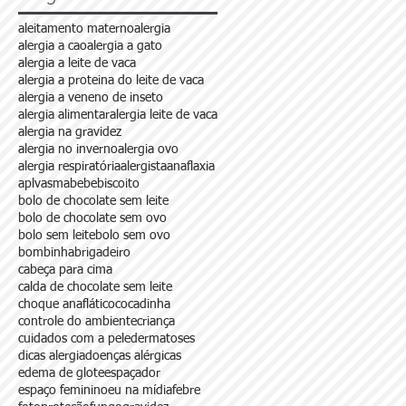
aleitamento materno
alergia
alergia a cao
alergia a gato
alergia a leite de vaca
alergia a proteina do leite de vaca
alergia a veneno de inseto
alergia alimentar
alergia leite de vaca
alergia na gravidez
o
alergia no inverno
alergia ovo
alergia respiratória
alergista
anaflaxia
aplv
asma
bebe
biscoito
bolo de chocolate sem leite
bolo de chocolate sem ovo
bolo sem leite
bolo sem ovo
bombinha
brigadeiro
cabeça para cima
calda de chocolate sem leite
choque anaflático
cocadinha
controle do ambiente
criança
cuidados com a pele
dermatoses
dicas alergia
doenças alérgicas
edema de glote
espaçador
espaço feminino
eu na mídia
febre