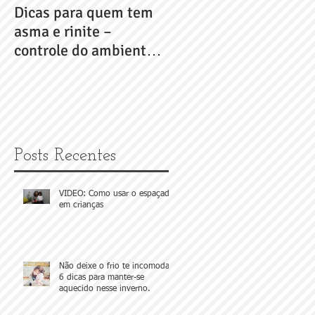
Dicas para quem tem
Dicas para quem tem
asma e rinite –
asma e rinite –
controle do ambiente
controle do ambiente
- Parte 2
ez
Posts Recentes
é
.
VIDEO: Como usar o espaçador
em crianças
Não deixe o frio te incomodar!
6 dicas para manter-se
aquecido nesse inverno.