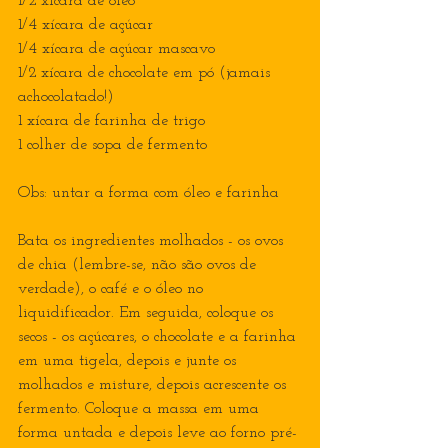
1/2 xícara de óleo
1/4 xícara de açúcar
1/4 xícara de açúcar mascavo
1/2 xícara de chocolate em pó (jamais 
achocolatado!)
1 xícara de farinha de trigo
1 colher de sopa de fermento
Obs: untar a forma com óleo e farinha
Bata os ingredientes molhados - os ovos 
de chia (lembre-se, não são ovos de 
verdade), o café e o óleo no 
liquidificador. Em seguida, coloque os 
secos - os açúcares, o chocolate e a farinha 
em uma tigela, depois e junte os 
molhados e misture, depois acrescente os 
fermento. Coloque a massa em uma 
forma untada e depois leve ao forno pré-