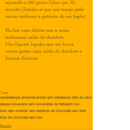
aquecido a 180 graus Celsus por 30 
minutos (lembre-se que esse tempo pode 
variar conforme a potência do seu fogão).
Ele fica uma delícia com a nossa 
tradicional calda de chocolate - 
aqui
Mas fiquem ligados que em breve 
vamos postar uma calda de chocolate e 
laranja deliciosa
Tags:
receita
alergia alimentar
receita sem leite
alergia leite de vaca
alergia ovo
receita sem ovo
receitas de festa
sem ovo
bolo sem ovo
bolo sem leite
bolo de chocolate sem leite
bolo de chocolate sem ovo
Receita