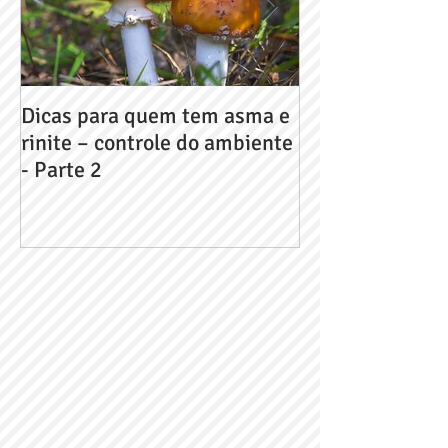
Dicas para quem tem asma e
Dicas para que
rinite – controle do ambiente
rinite – contro
- Parte 2