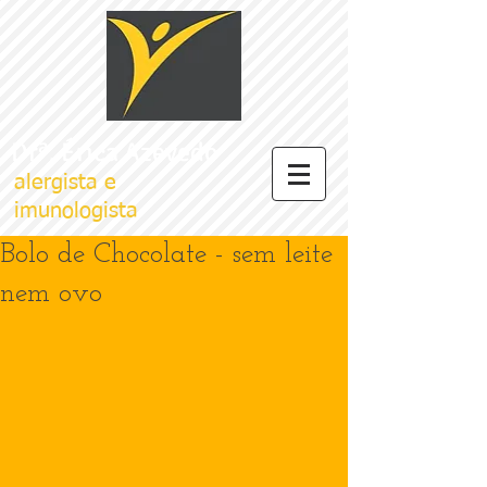
Drª. Érica Azevedo
alergista e
imunologista
Bolo de Chocolate - sem leite
nem ovo