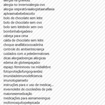
alergia na gravidez
alergia no inverno
alergia ovo
alergia respiratória
alergista
anaflaxia
aplv
asma
bebe
biscoito
bolo de chocolate sem leite
bolo de chocolate sem ovo
bolo sem leite
bolo sem ovo
bombinha
brigadeiro
cabeça para cima
calda de chocolate sem leite
choque anaflático
cocadinha
controle do ambiente
criança
cuidados com a pele
dermatoses
dicas alergia
doenças alérgicas
edema de glote
espaçador
espaço feminino
eu na mídia
febre
fotoproteção
fungo
gravidez
imunidade
imunodeficiencia
imunologia
inseto
instruções para o uso de medicações
inverno
leite de coco
lesões de pele
maionese
medicação
medicações para asma
merengue
mofo
mosquito
pele
picada