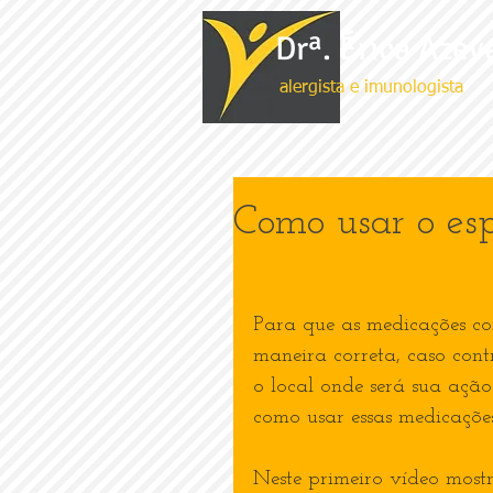
Drª. Érica Azev
alergista e imunologista
Como usar o es
Para que as medicações co
maneira correta, caso con
o local onde será sua ação
como usar essas medicaçõe
Neste primeiro vídeo most