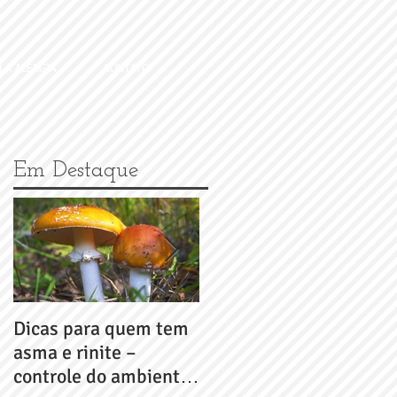
 A ALERGIA
CONTATO
Em Destaque
Dicas para quem tem
Dicas para quem tem
asma e rinite –
asma e rinite –
controle do ambiente
controle do ambiente