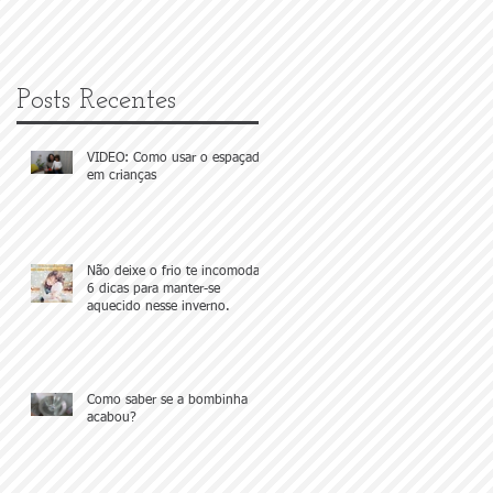
- Parte 2
Posts Recentes
VIDEO: Como usar o espaçador
em crianças
Não deixe o frio te incomodar!
6 dicas para manter-se
aquecido nesse inverno.
Como saber se a bombinha
acabou?