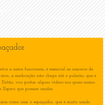
edo
HOME
DRª ÉRICA AZEVEDO
CONVIVENDO COM
paçador
ntra a asma funcionem, é essencial as usarmos de 
trário, a medicação não chega até o pulmão, que é 
. Então, vou postar alguns vídeos nos quais ensino 
s. Espero que possam ajudar.
rarei como usar o espaçador, que é muito usado 