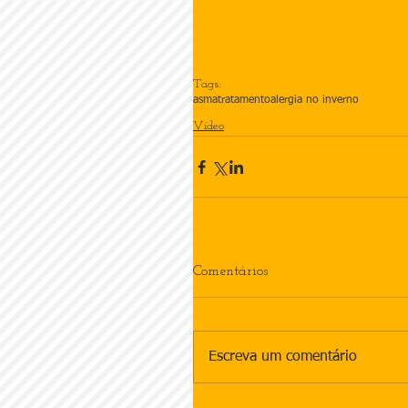
Como usar o espaçador
Tags:
asma
tratamento
alergia no inverno
Vídeo
Comentários
Escreva um comentário