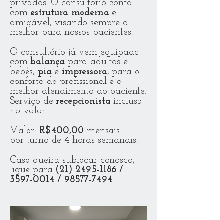
privados. O consultório conta
com
estrutura moderna
e
amigável, visando sempre o
melhor para nossos pacientes.
O consultório já vem equipado
com
balança
para adultos e
bebês,
pia
e
impressora
, para o
conforto do profissional e o
melhor atendimento do paciente.
Serviço de
recepcionista
incluso
no valor.
Valor:
R$400,00
mensais
por turno de 4 horas semanais.
Caso queira sublocar conosco,
ligue para
(21) 2495-1186
/
3597-0014
/
98577-7494