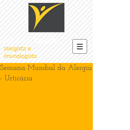
Drª. Érica Azevedo
alergista e
imunologista
Semana Mundial da Alergia
- Urticária