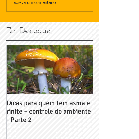
Escreva um comentário
Em Destaque
Dicas para quem tem asma e
Dicas para que
rinite – controle do ambiente
rinite – contro
- Parte 2