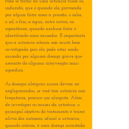
Pode se tratar de uma urticária física ou 
induzida, que é quando ela provocada 
por algum fator como a pressão, o calor, 
o sol, o frio, a água, entre outros, ou 
espontânea, quando nenhum fator é 
identificado como causador. É importante 
que a urticária crônica seja muito bem 
investigada pois ela pode estar sendo 
causada por alguma doença grave que 
necessite de alguma intervenção mais 
específica. 
As doenças alérgicas nunca devem ser 
negligenciadas, se você tem urticária com 
frequência, procure um alergista. Além 
de investigar as causas da urticária, o 
principal objetivo do tratamento é trazer 
alívio dos sintomas, afinal a urticária, 
quando crônica, é uma doença arrastada 