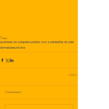
Tags:
qualidade de vida
pele
cuidados com a pele
lesões de pele
dermatoses
urticária
Comentários